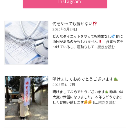
Instagram
何をやっても痩せない
2025年5月24日
どんなダイエットをやっても効果なし
他に
原因があるのかもしれません
「食事も気を
:
つけているし、運動もして…
続きを読む
何
を
や
っ
て
も
明けましておめでとうございます
痩
2025年1月7日
せ
明けましておめでとうございます
昨年中は
な
大変お世話になりました。 本年もどうぞよろ
い
:
しくお願い致します
&…
続きを読む
明
け
ま
し
て