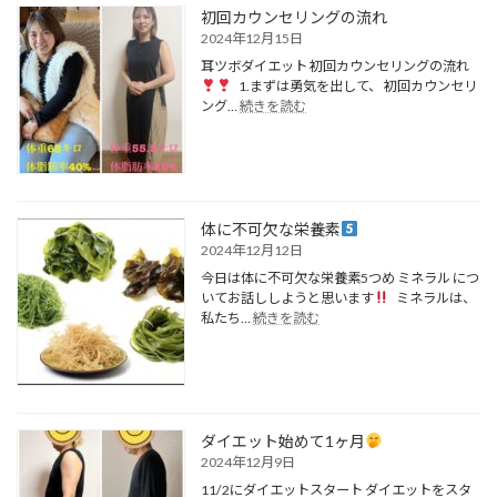
お
初回カウンセリングの流れ
め
2024年12月15日
で
耳ツボダイエット 初回カウンセリングの流れ
と
1.まずは勇気を出して、 初回カウンセリ
う
:
ング…
続きを読む
ご
初
ざ
回
い
カ
ま
ウ
す
ン
セ
体に不可欠な栄養素
リ
2024年12月12日
ン
今日は体に不可欠な栄養素5つめ ミネラル につ
グ
いてお話ししようと思います
ミネラルは、
の
:
私たち…
続きを読む
流
体
れ
に
不
可
欠
な
ダイエット始めて1ヶ月
栄
2024年12月9日
養
11/2にダイエットスタート ダイエットをスタ
素