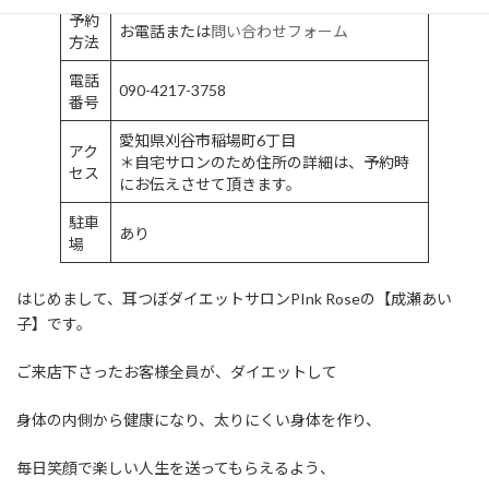
予約
お電話または
問い合わせフォーム
方法
電話
090-4217-3758
番号
愛知県刈谷市稲場町6丁目
アク
＊自宅サロンのため住所の詳細は、予約時
セス
にお伝えさせて頂きます。
駐車
あり
場
はじめまして、耳つぼダイエットサロンPInk Roseの【成瀬あい
子】です。
ご来店下さったお客様全員が、ダイエットして
身体の内側から健康になり、太りにくい身体を作り、
毎日笑顔で楽しい人生を送ってもらえるよう、